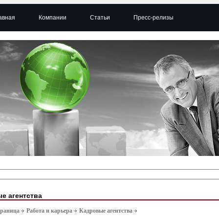
авная
Компании
Статьи
Пресс-релизы
е агентства
траница
Работа и карьера
Кадровые агентства