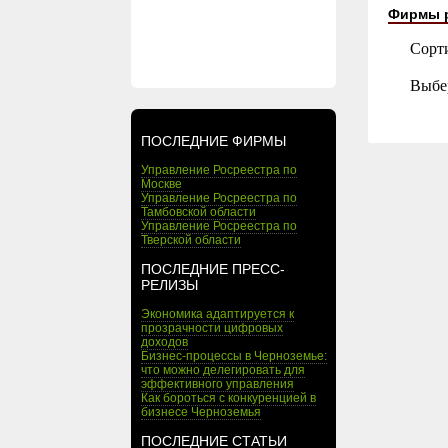
Фирмы 
Сорт
Выбе
ПОСЛЕДНИЕ ФИРМЫ
Управление Росреестра по
Москве
Управление Росреестра по
Тамбовской области
Управление Росреестра по
Тверской области
ПОСЛЕДНИЕ ПРЕСС-
РЕЛИЗЫ
Экономика адаптируется к
прозрачности цифровых
доходов
Бизнес-процессы в Черноземье:
что можно делегировать для
эффективного управления
Как бороться с конкуренцией в
бизнесе Черноземья
ПОСЛЕДНИЕ СТАТЬИ