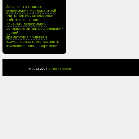
Из-за чего возникает
деформация фундаментной
плиты при неравномерной
работе основания
Признаки деформаций
фундаментов при обследовании
зданий
Драматургия припева в
коммерческом треке как центр
композиционного напряжения
© 2013-
2026
Бизнес Россия