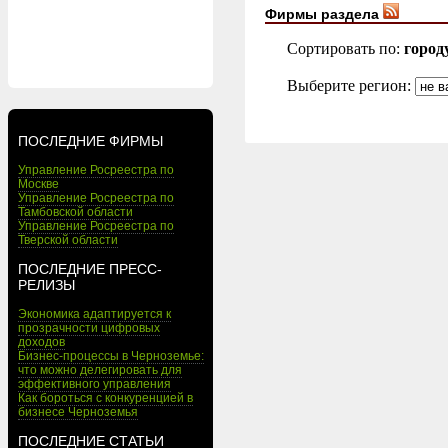
Фирмы раздела
Сортировать по:
город
Выберите регион:
ПОСЛЕДНИЕ ФИРМЫ
Управление Росреестра по
Москве
Управление Росреестра по
Тамбовской области
Управление Росреестра по
Тверской области
ПОСЛЕДНИЕ ПРЕСС-
РЕЛИЗЫ
Экономика адаптируется к
прозрачности цифровых
доходов
Бизнес-процессы в Черноземье:
что можно делегировать для
эффективного управления
Как бороться с конкуренцией в
бизнесе Черноземья
ПОСЛЕДНИЕ СТАТЬИ