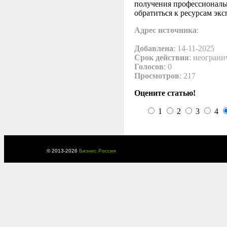
получения профессиональ
обратиться к ресурсам экс
Адрес источника
:
Добавлена
: 14-11-2025
Срок действия
: неограни
Голосов
: 0
Просмотров
: 217
Оцените статью!
1
2
3
4
© 2013-
2026
Бизнес Россия