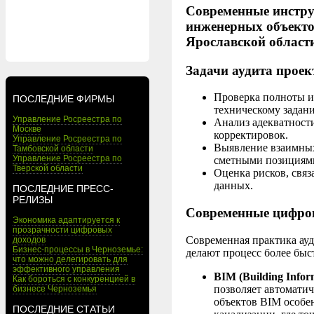
Современные инстру
инженерных объекто
Ярославской област
Задачи аудита прое
Проверка полноты и
ПОСЛЕДНИЕ ФИРМЫ
техническому задан
Управление Росреестра по
Анализ адекватност
Москве
корректировок.
Управление Росреестра по
Выявление взаимных
Тамбовской области
Управление Росреестра по
сметными позициям
Тверской области
Оценка рисков, свя
данных.
ПОСЛЕДНИЕ ПРЕСС-
РЕЛИЗЫ
Современные цифров
Экономика адаптируется к
прозрачности цифровых
Современная практика ау
доходов
Бизнес-процессы в Черноземье:
делают процесс более бы
что можно делегировать для
эффективного управления
BIM (Building Infor
Как бороться с конкуренцией в
позволяет автомати
бизнесе Черноземья
объектов BIM особен
ПОСЛЕДНИЕ СТАТЬИ