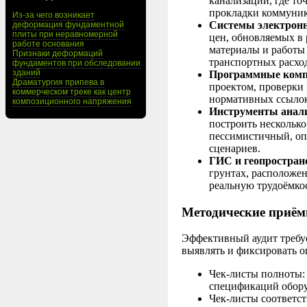
канализации, где то
прокладки коммуни
Из-за чего возникает
Системы электронн
деформация фундаментной
плиты при неравномерной
цен, обновляемых в 
работе основания
материалы и работы 
Признаки деформаций
транспортных расход
фундаментов при обследовании
зданий
Программные комп
Драматургия припева в
проектом, проверки
коммерческом треке как центр
нормативных ссылок
композиционного напряжения
Инструменты анали
построить несколько
пессимистичный, оп
сценариев.
ГИС и геопростран
грунтах, расположе
реальную трудоёмко
Методические приём
Эффективный аудит требу
выявлять и фиксировать 
Чек-листы полноты: 
спецификаций обору
Чек-листы соответст