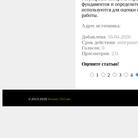
фундаментов и определит
используются для оценки 
работы.
Адрес источника
:
Добавлена
: 16-04-2026
Срок действия
: неограни
Голосов
: 0
Просмотров
: 231
Оцените статью!
1
2
3
4
© 2013-
2026
Бизнес Россия