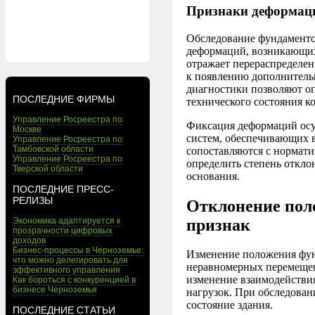
Признаки деформаци
Обследование фундаменто
деформаций, возникающих
отражает перераспределен
к появлению дополнитель
диагностики позволяют оп
ПОСЛЕДНИЕ ФИРМЫ
технического состояния к
Управление Росреестра по
Фиксация деформаций осу
Москве
систем, обеспечивающих 
Управление Росреестра по
Тамбовской области
сопоставляются с нормати
Управление Росреестра по
определить степень откло
Тверской области
основания.
ПОСЛЕДНИЕ ПРЕСС-
РЕЛИЗЫ
Отклонение пол
признак
Экономика адаптируется к
прозрачности цифровых
доходов
Бизнес-процессы в Черноземье:
Изменение положения фун
что можно делегировать для
неравномерных перемещен
эффективного управления
изменение взаимодействи
Как бороться с конкуренцией в
бизнесе Черноземья
нагрузок. При обследован
состояние здания.
ПОСЛЕДНИЕ СТАТЬИ