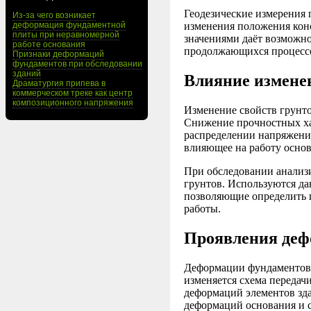
Геодезические измерения 
Из-за чего возникает
деформация фундаментной
изменения положения кон
плиты при неравномерной
значениями даёт возможн
работе основания
продолжающихся процесс
Признаки деформаций
фундаментов при обследовании
зданий
Влияние измене
Драматургия припева в
коммерческом треке как центр
композиционного напряжения
Изменение свойств грунт
Снижение прочностных ха
распределении напряжений
влияющее на работу основ
При обследовании анализ
грунтов. Используются д
позволяющие определить 
работы.
Проявления деф
Деформации фундаментов 
изменяется схема передач
деформаций элементов зда
деформаций основания и 