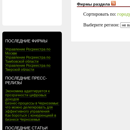
Фирмы раздела
Сортировать по:
город
Выберите регион:
ПОСЛЕДНИЕ ФИРМЫ
Управление Росреестра по
Москве
Управление Росреестра по
Тамбовской области
Управление Росреестра по
Тверской области
ПОСЛЕДНИЕ ПРЕСС-
РЕЛИЗЫ
Экономика адаптируется к
прозрачности цифровых
доходов
Бизнес-процессы в Черноземье:
что можно делегировать для
эффективного управления
Как бороться с конкуренцией в
бизнесе Черноземья
ПОСЛЕДНИЕ СТАТЬИ