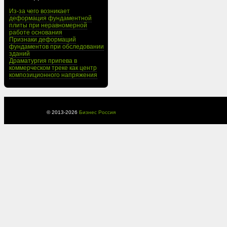
Из-за чего возникает
деформация фундаментной
плиты при неравномерной
работе основания
Признаки деформаций
фундаментов при обследовании
зданий
Драматургия припева в
коммерческом треке как центр
композиционного напряжения
© 2013-
2026
Бизнес Россия