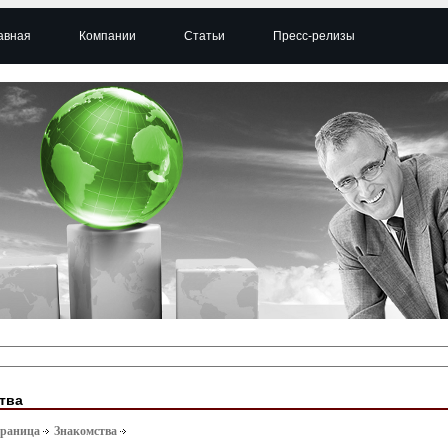
авная
Компании
Статьи
Пресс-релизы
тва
траница
Знакомства