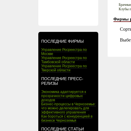
Брачные
Клубы п
Фирмы 
Сорт
Выбе
ПОСЛЕДНИЕ ФИРМЫ
Управление Росреестра по
Москве
Управление Росреестра по
Тамбовской области
Управление Росреестра по
Тверской области
ПОСЛЕДНИЕ ПРЕСС-
РЕЛИЗЫ
Экономика адаптируется к
прозрачности цифровых
доходов
Бизнес-процессы в Черноземье:
что можно делегировать для
эффективного управления
Как бороться с конкуренцией в
бизнесе Черноземья
ПОСЛЕДНИЕ СТАТЬИ