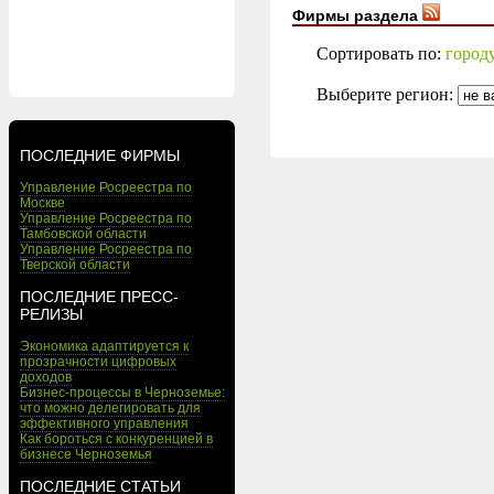
Фирмы раздела
Сортировать по:
город
Выберите регион:
ПОСЛЕДНИЕ ФИРМЫ
Управление Росреестра по
Москве
Управление Росреестра по
Тамбовской области
Управление Росреестра по
Тверской области
ПОСЛЕДНИЕ ПРЕСС-
РЕЛИЗЫ
Экономика адаптируется к
прозрачности цифровых
доходов
Бизнес-процессы в Черноземье:
что можно делегировать для
эффективного управления
Как бороться с конкуренцией в
бизнесе Черноземья
ПОСЛЕДНИЕ СТАТЬИ