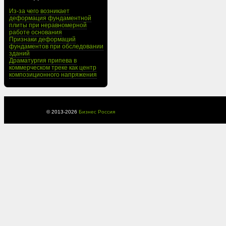
Из-за чего возникает
деформация фундаментной
плиты при неравномерной
работе основания
Признаки деформаций
фундаментов при обследовании
зданий
Драматургия припева в
коммерческом треке как центр
композиционного напряжения
© 2013-
2026
Бизнес Россия