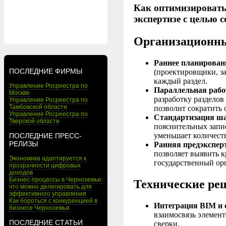
Как оптимизировать
экспертизе с целью 
Организационны
Раннее планирован
ПОСЛЕДНИЕ ФИРМЫ
(проектировщики, за
каждый раздел.
Управление Росреестра по
Параллельная рабо
Москве
разработку разделов
Управление Росреестра по
Тамбовской области
позволит сократить 
Управление Росреестра по
Стандартизация ша
Тверской области
пояснительных запис
уменьшает количест
ПОСЛЕДНИЕ ПРЕСС-
РЕЛИЗЫ
Ранняя предэксперт
позволяет выявить к
Экономика адаптируется к
государственный ор
прозрачности цифровых
доходов
Бизнес-процессы в Черноземье:
Технические ре
что можно делегировать для
эффективного управления
Как бороться с конкуренцией в
Интеграция BIM и 
бизнесе Черноземья
взаимосвязь элемент
ПОСЛЕДНИЕ СТАТЬИ
сверки.