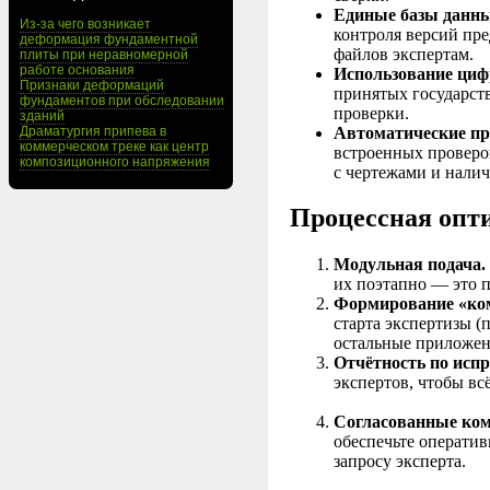
Единые базы данны
Из-за чего возникает
контроля версий пр
деформация фундаментной
файлов экспертам.
плиты при неравномерной
работе основания
Использование циф
Признаки деформаций
принятых государст
фундаментов при обследовании
проверки.
зданий
Автоматические пр
Драматургия припева в
коммерческом треке как центр
встроенных проверок
композиционного напряжения
с чертежами и нали
Процессная опти
Модульная подача.
их поэтапно — это п
Формирование «ком
старта экспертизы (
остальные приложен
Отчётность по исп
экспертов, чтобы вс
Согласованные ком
обеспечьте операти
запросу эксперта.