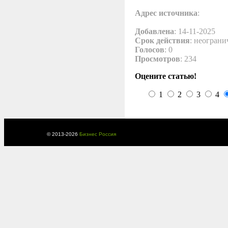
Адрес источника
:
Добавлена
: 14-11-2025
Срок действия
: неограни
Голосов
: 0
Просмотров
: 234
Оцените статью!
1
2
3
4
© 2013-
2026
Бизнес Россия