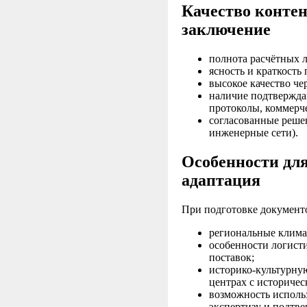
Качество конте
заключение
полнота расчётных 
ясность и краткость
высокое качество че
наличие подтвержда
протоколы, коммерч
согласованные реше
инженерные сети).
Особенности для
адаптация
При подготовке документо
региональные клима
особенности логист
поставок;
историко‑культурную
центрах с историче
возможность исполь
экспертизу и подтв